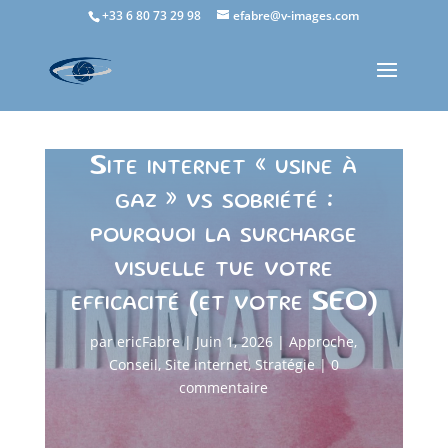
+33 6 80 73 29 98
efabre@v-images.com
Site internet « usine à
gaz » vs sobriété :
pourquoi la surcharge
visuelle tue votre
efficacité (et votre SEO)
par
ericFabre
|
Juin 1, 2026
|
Approche
,
Conseil
,
Site internet
,
Stratégie
|
0
commentaire