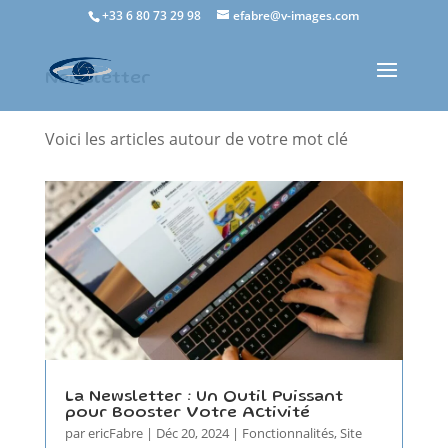
+33 6 80 73 29 98
efabre@v-images.com
Newsletter
Voici les articles autour de votre mot clé
La Newsletter : Un Outil Puissant
pour Booster Votre Activité
par
ericFabre
|
Déc 20, 2024
|
Fonctionnalités
,
Site