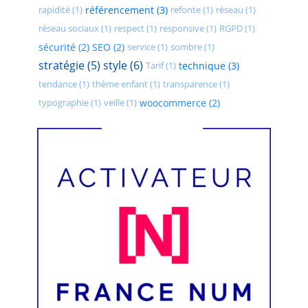
rapidité (1)
référencement (3)
refonte (1)
réseau (1)
réseau sociaux (1)
respect (1)
responsive (1)
RGPD (1)
sécurité (2)
SEO (2)
service (1)
sombre (1)
stratégie (5)
style (6)
Tarif (1)
technique (3)
tendance (1)
thème enfant (1)
transparence (1)
typographie (1)
veille (1)
woocommerce (2)