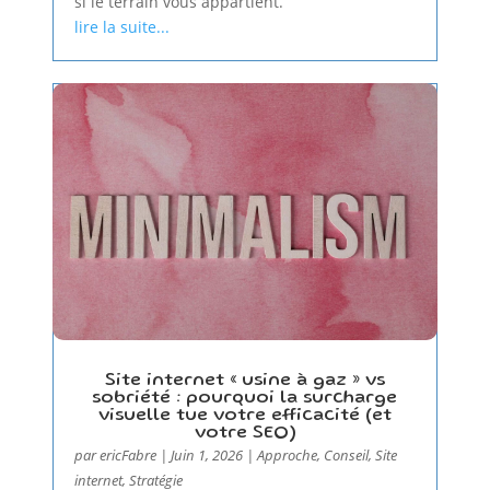
si le terrain vous appartient.
lire la suite...
Site internet « usine à gaz » vs
sobriété : pourquoi la surcharge
visuelle tue votre efficacité (et
votre SEO)
par
ericFabre
|
Juin 1, 2026
|
Approche
,
Conseil
,
Site
internet
,
Stratégie