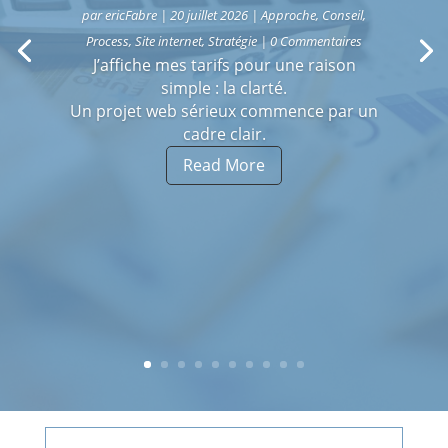
par
ericFabre
|
20 juillet 2026
|
Approche
,
Conseil
,
Process
,
Site internet
,
Stratégie
| 0 Commentaires
J’affiche mes tarifs pour une raison
simple : la clarté.
Un projet web sérieux commence par un
cadre clair.
Read More