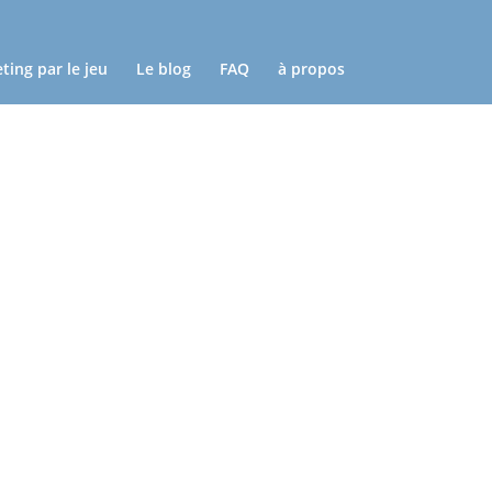
ting par le jeu
Le blog
FAQ
à propos