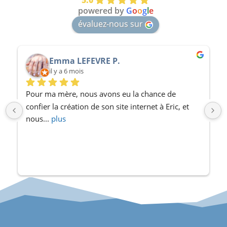
powered by
G
o
o
g
l
e
évaluez-nous sur
Frédérique J.
il y a 7 mois
Eric est mon créateur de rêve !J’avais très envie 
d’un site à mon image, il a su , en quelques rdv
... 
plus