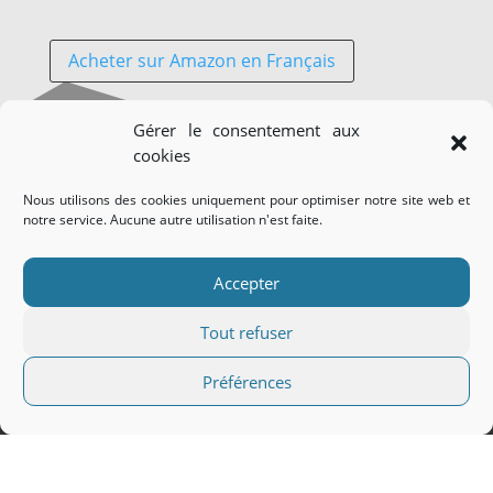
Acheter sur Amazon en Français
Gérer le consentement aux
Buy it in English
cookies
Nous utilisons des cookies uniquement pour optimiser notre site web et
notre service. Aucune autre utilisation n'est faite.
Accepter
Tout refuser
ARTWORK CORNER
Préférences
Le coin déco cadeau. Je vous propose des tirages
d'art et des créations graphiques. Originaux, sur
mesure, de qualité, imprimés à la commande et qui
répondent à vos envies.