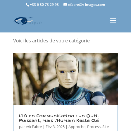
+33 6 80 73 29 98
efabre@v-images.com
Technique
Voici les articles de votre catégorie
L’IA en Communication : Un Outil
Puissant, mais l’Humain Reste Clé
par
ericFabre
|
Fév 3, 2025
|
Approche
,
Process
,
Site