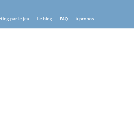
ting par le jeu
Le blog
FAQ
à propos