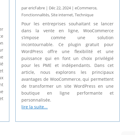
par
ericFabre
|
Déc 22, 2024
|
eCommerce
,
Fonctionnalités
,
Site internet
,
Technique
Pour les entreprises souhaitant se lancer
er
dans la vente en ligne, WooCommerce
ce
s’impose comme une solution
on
incontournable. Ce plugin gratuit pour
ur
WordPress offre une flexibilité et une
ne
puissance qui en font un choix privilégié
ié
pour les PME et indépendants. Dans cet
et
article, nous explorons les principaux
ux
avantages de WooCommerce, qui permettent
nt
de transformer un site WordPress en une
ne
boutique en ligne performante et
et
personnalisée.
lire la suite...