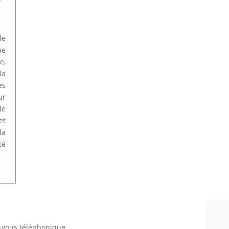
le
ue
e,
la
es
ur
de
et
la
té
-vous téléphonique