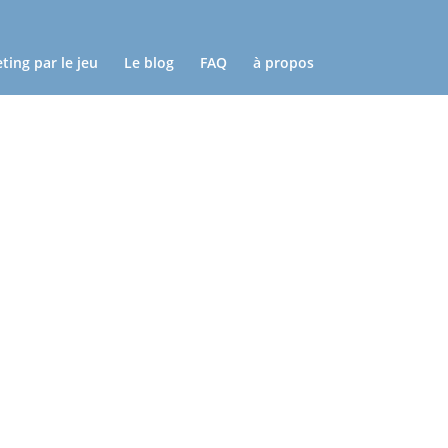
ting par le jeu
Le blog
FAQ
à propos