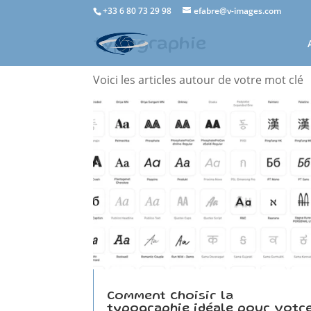
+33 6 80 73 29 98
efabre@v-images.com
typographie
Voici les articles autour de votre mot clé
Comment choisir la
typographie idéale pour votr