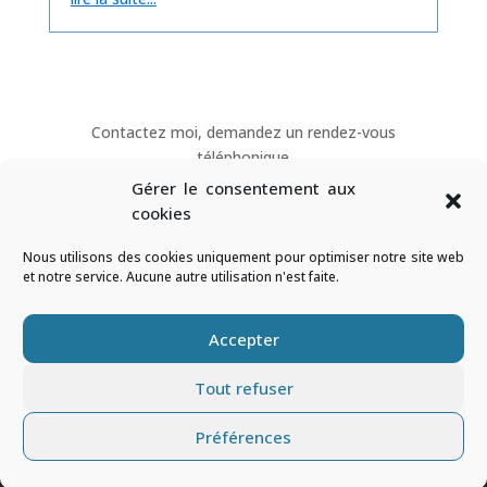
Contactez moi, demandez un rendez-vous
téléphonique
Gérer le consentement aux
cookies
Mon RDV
Nous utilisons des cookies uniquement pour optimiser notre site web
et notre service. Aucune autre utilisation n'est faite.
Accueil
Le blog
FAQ
CGV CGU
Confidentialité (EU)
Accepter
Tout refuser
© V-IMAGES / Éric Fabre We support
Hina-Art.com
&
Préférences
GONDWANA.blue