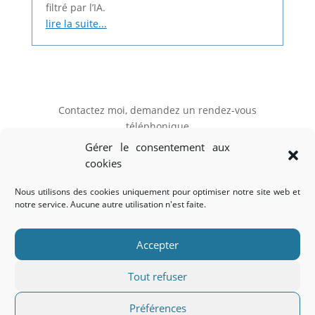
filtré par l’IA.
lire la suite...
Contactez moi, demandez un rendez-vous
téléphonique
Gérer le consentement aux
cookies
Mon RDV
Nous utilisons des cookies uniquement pour optimiser notre site web et
notre service. Aucune autre utilisation n'est faite.
Accueil
Le blog
FAQ
CGV CGU
Confidentialité (EU)
Accepter
Tout refuser
© V-IMAGES / Éric Fabre We support
Hina-Art.com
&
Préférences