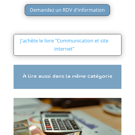
Demandez un RDV d'information
J'achète le livre "Communication et site
internet"
À lire aussi dans la même catégorie