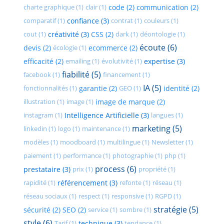
charte graphique (1)
clair (1)
code (2)
communication (2)
comparatif (1)
confiance (3)
contrat (1)
couleurs (1)
cout (1)
créativité (3)
CSS (2)
dark (1)
déontologie (1)
écoute (6)
devis (2)
écologie (1)
ecommerce (2)
efficacité (2)
emailing (1)
évolutivité (1)
expertise (3)
fiabilité (5)
facebook (1)
financement (1)
IA (5)
fonctionnalités (1)
garantie (2)
GEO (1)
identité (2)
illustration (1)
image (1)
image de marque (2)
instagram (1)
Intelligence Artificielle (3)
langues (1)
marketing (5)
linkedin (1)
logo (1)
maintenance (1)
modèles (1)
moodboard (1)
multilingue (1)
Newsletter (1)
paiement (1)
performance (1)
photographie (1)
php (1)
process (6)
prestataire (3)
prix (1)
propriété (1)
rapidité (1)
référencement (3)
refonte (1)
réseau (1)
réseau sociaux (1)
respect (1)
responsive (1)
RGPD (1)
stratégie (5)
sécurité (2)
SEO (2)
service (1)
sombre (1)
style (6)
Tarif (1)
technique (3)
tendance (1)