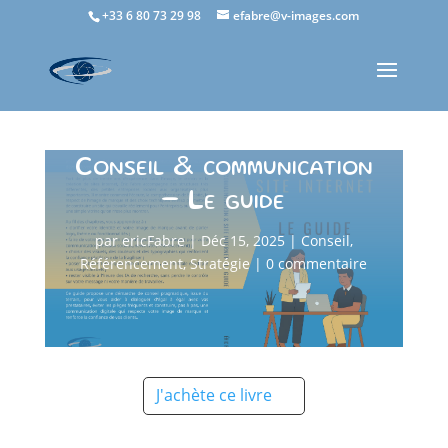
+33 6 80 73 29 98
efabre@v-images.com
Conseil & communication
– Le guide
par
ericFabre
|
Déc 15, 2025
|
Conseil
,
Référencement
,
Stratégie
|
0 commentaire
J'achète ce livre