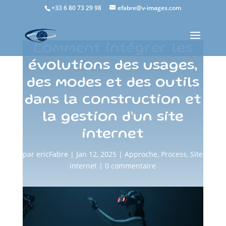
+33 6 80 73 29 98
efabre@v-images.com
Comment intégrer les
évolutions des usages,
des modes et des outils
dans la construction et
la gestion d’un site
internet
par
ericFabre
|
Jan 12, 2025
|
Approche
,
Process
,
Site
internet
|
0 commentaire