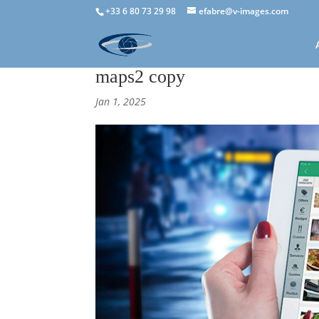
+33 6 80 73 29 98
efabre@v-images.com
maps2 copy
Jan 1, 2025