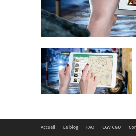
Accueil
Le blog
FAQ
CGV CGU
Con