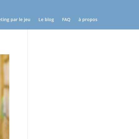
ting par le jeu
Le blog
FAQ
à propos