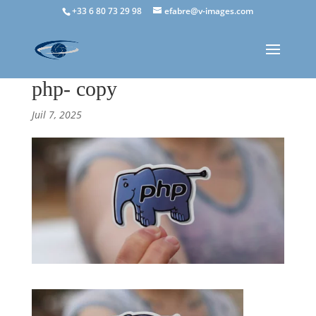
+33 6 80 73 29 98
efabre@v-images.com
php- copy
Juil 7, 2025