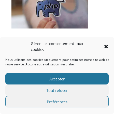
Gérer le consentement aux
Accueil
Le blog
FAQ
CGV CGU
cookies
Confidentialité (EU)
Nous utilisons des cookies uniquement pour optimiser notre site web et
notre service. Aucune autre utilisation n'est faite.
© V-IMAGES / Éric Fabre We support
Hina-Art.com
&
Accepter
GONDWANA.blue
Tout refuser
Préférences