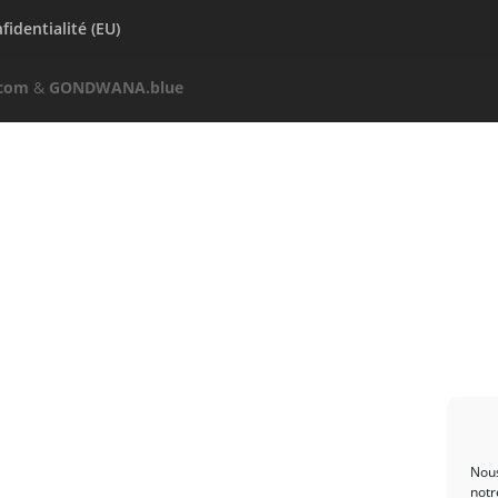
fidentialité (EU)
.com
&
GONDWANA.blue
Nous
notr