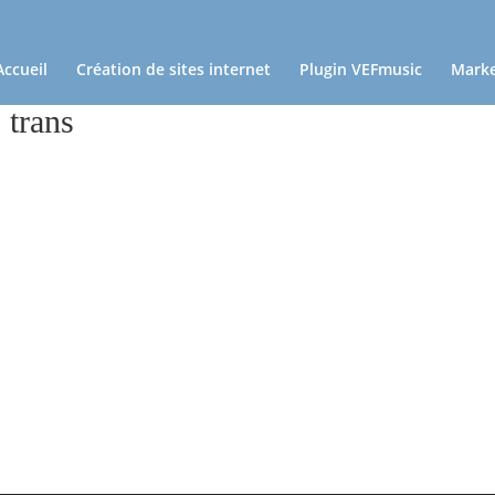
Accueil
Création de sites internet
Plugin VEFmusic
Marke
 trans