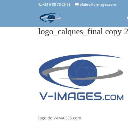
+33 6 80 73 29 98
efabre@v-images.com
logo_calques_final copy 2
logo de V-IMAGES.com