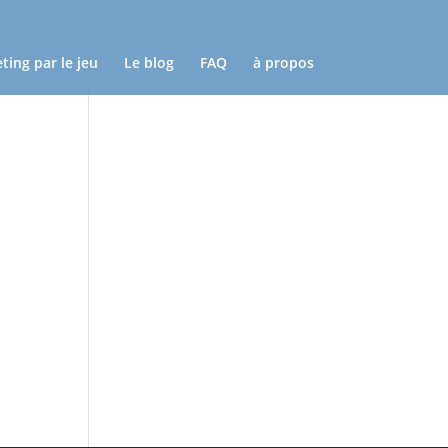
ting par le jeu
Le blog
FAQ
à propos