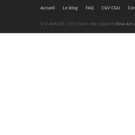
Accueil
Le blog
FAQ
CGV CGU
Con
© V-IMAGES / Éric Fabre We support
Hina-Art