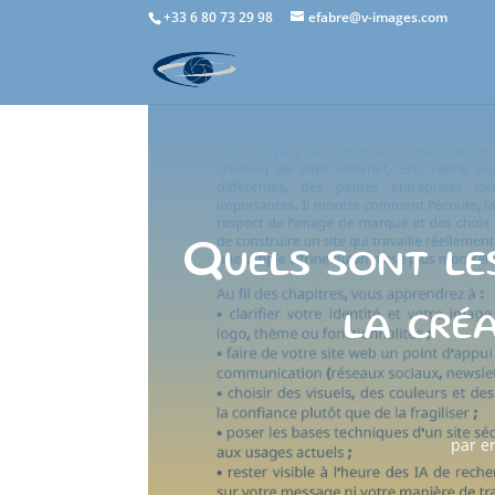
+33 6 80 73 29 98
efabre@v-images.com
Quels sont les
la créa
par
e