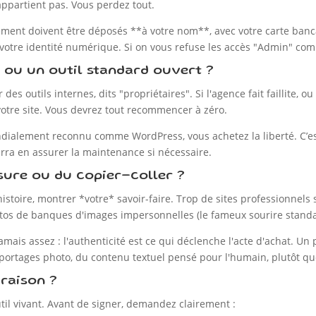
 appartient pas. Vous perdez tout.
ent doivent être déposés **à votre nom**, avec votre carte bancai
 votre identité numérique. Si on vous refuse les accès "Admin" comp
e" ou un outil standard ouvert ?
es outils internes, dits "propriétaires". Si l'agence fait faillite, o
otre site. Vous devrez tout recommencer à zéro.
ialement reconnu comme WordPress, vous achetez la liberté. C’est 
rra en assurer la maintenance si nécessaire.
sure ou du copier-coller ?
histoire, montrer *votre* savoir-faire. Trop de sites professionnels 
s de banques d'images impersonnelles (le fameux sourire stand
mais assez : l'authenticité est ce qui déclenche l'acte d'achat. Un 
 reportages photo, du contenu textuel pensé pour l'humain, plutôt q
vraison ?
outil vivant. Avant de signer, demandez clairement :