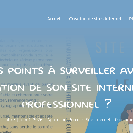
Accueil
Création de sites internet
P
 points à surveiller a
tion de son site inter
professionnel ?
ricFabre
|
Juin 1, 2026
|
Approche
,
Process
,
Site internet
|
0 comme