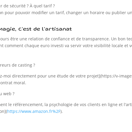
 de sécurité ? À quel tarif ?
on pour pouvoir modifier un tarif, changer un horaire ou publier u
agie, c'est de l'artisanat
ujours être une relation de confiance et de transparence. Un bon t
 comment chaque euro investi va servir votre visibilité locale et vo
rreurs de casting ?
-moi directement pour une étude de votre projet](https://v-images.
contrat moral.
u web ?
le référencement, la psychologie de vos clients en ligne et l'artis
on](
https://www.amazon.fr%2F
).