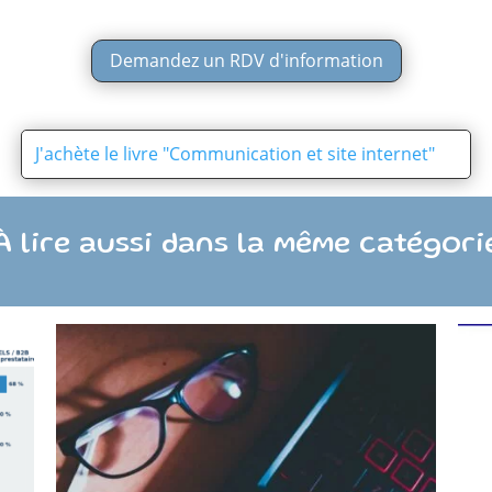
Demandez un RDV d'information
J'achète le livre "Communication et site internet"
À lire aussi dans la même catégori