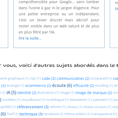
compréhensible pour Google… sans tomber
vo
dans l’usine à gaz ni le jargon d’agence. Pour
li
une petite entreprise ou un indépendant,
c’est un levier discret mais décisif pour
rester visible dans un web saturé et de plus
en plus filtré par l’IA.
lire la suite...
 vous, voici d'autres sujets abordés dans le 
harte graphique (1)
clair (1)
code (2)
communication (2)
comparatif (1)
co
écoute (6)
 (2)
écologie (1)
ecommerce (2)
efficacité (2)
emailing (1)
év
IA (5)
 (1)
identité (2)
illustration (1)
image (1)
image de marque (2)
ins
)
modèles (1)
moodboard (1)
multilingue (1)
Newsletter (1)
paiement (1)
pe
rapidité (1)
référencement (3)
refonte (1)
réseau (1)
réseau sociaux (1)
res
 (6)
Tarif (1)
technique (3)
tendance (1)
thème enfant (1)
transparence (1)