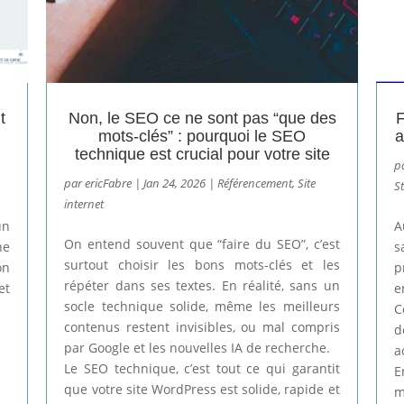
t
Non, le SEO ce ne sont pas “que des
F
mots-clés” : pourquoi le SEO
a
technique est crucial pour votre site
p
par
ericFabre
|
Jan 24, 2026
|
Référencement
,
Site
St
internet
un
A
On entend souvent que “faire du SEO”, c’est
ne
s
surtout choisir les bons mots-clés et les
on
p
répéter dans ses textes. En réalité, sans un
et
e
socle technique solide, même les meilleurs
C
contenus restent invisibles, ou mal compris
d
par Google et les nouvelles IA de recherche.
a
Le SEO technique, c’est tout ce qui garantit
E
que votre site WordPress est solide, rapide et
m