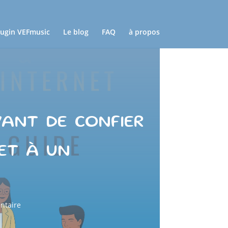
lugin VEFmusic
Le blog
FAQ
à propos
vant de confier
net à un
ntaire