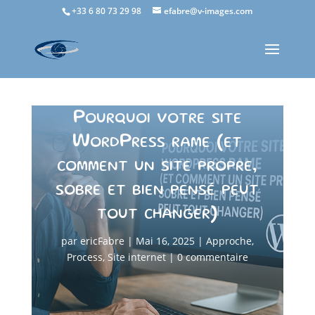
+33 6 80 73 29 98
efabre@v-images.com
Pourquoi votre site
WordPress rame (et
comment un site propre,
sobre et bien pensé peut
tout changer)
par
ericFabre
|
Mai 16, 2025
|
Approche
,
Process
,
Site internet
|
0 commentaire