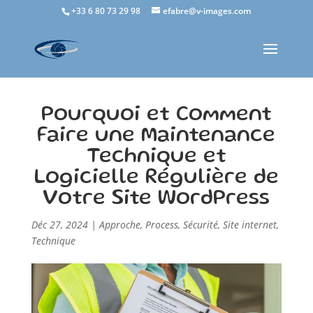
+33 6 80 73 29 98
efabre@v-images.com
Pourquoi et Comment
Faire une Maintenance
Technique et
Logicielle Régulière de
Votre Site WordPress
Déc 27, 2024
|
Approche
,
Process
,
Sécurité
,
Site internet
,
Technique