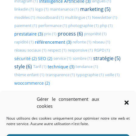
instagram (1)
Intelligence Artificielle (3)
langues (1)
marketing (5)
linkedin (1)
logo (1)
maintenance (1)
modèles (1)
moodboard (1)
multilingue (1)
Newsletter (1)
paiement (1)
performance (1)
photographie (1)
php (1)
process (6)
prestataire (3)
prix (1)
propriété (1)
rapidité (1)
référencement (3)
refonte (1)
réseau (1)
réseau sociaux (1)
respect (1)
responsive (1)
RGPD (1)
stratégie (5)
sécurité (2)
SEO (2)
service (1)
sombre (1)
style (6)
Tarif (1)
technique (3)
tendance (1)
thème enfant (1)
transparence (1)
typographie (1)
veille (1)
woocommerce (2)
Gérer le consentement aux
cookies
Nous utilisons des cookies uniquement pour optimiser notre site web et
notre service. Aucune autre utilisation n'est faite.
Accueil
Le blog
FAQ
CGV CGU