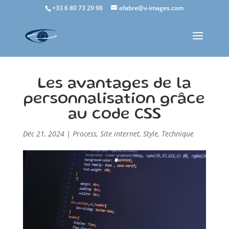
+33 6 80 73 29 98
efabre@v-images.com
Les avantages de la
personnalisation grâce
au code CSS
Déc 21, 2024
|
Process
,
Site internet
,
Style
,
Technique