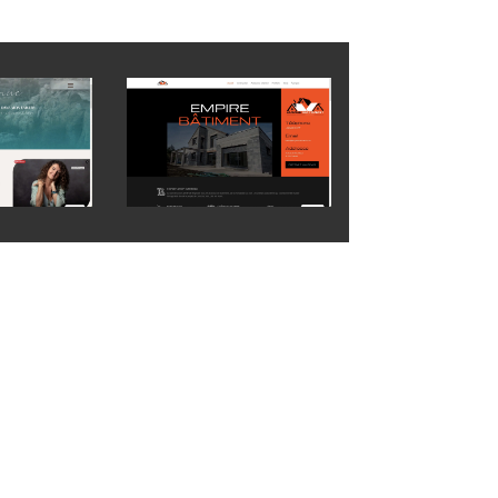
t. Vous recherchez une identité digitale forte,
image et technique avancent ensemble.
une communication juste, lisible et efficace.
 activité, je suis à votre disposition pour un