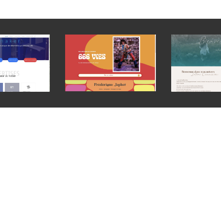
uoi choisir cet accompagnement
us souhaitez un site vitrine professionnel, structuré et convaincan
tise. Vous appréciez d’être guidé dans une démarche où stratégie, 
é qui place votre identité au centre du processus, pour aboutir à 
marque claire et construire un site web réellement adapté à votre