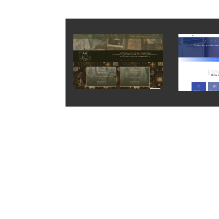
Service et cohérence : pourq
Vous voulez clarifier votre positionnement. Vo
qui parle à vos clients et reflète votre exper
Je vous propose un accompagnement personnalis
Débuter ensemble
Si vous souhaitez faire émerger une image de 