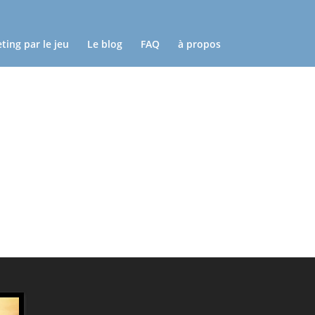
ting par le jeu
Le blog
FAQ
à propos